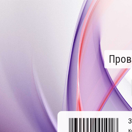
Пров
З
К