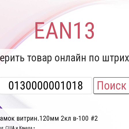
EAN13
ерить товар онлайн по штрих
Поиск
амок витрин.120мм 2кл в-100 #2
од: США и Канада •