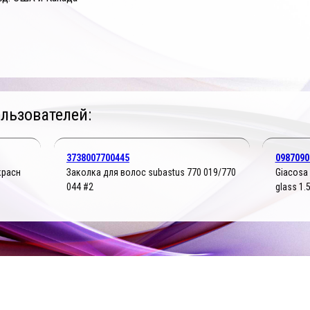
льзователей:
3738007700445
0987090
 красн
Заколка для волос subastus 770 019/770
Giacosa 
044 #2
glass 1.5