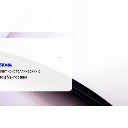
583486
ант кристаллический с
том Мангостина