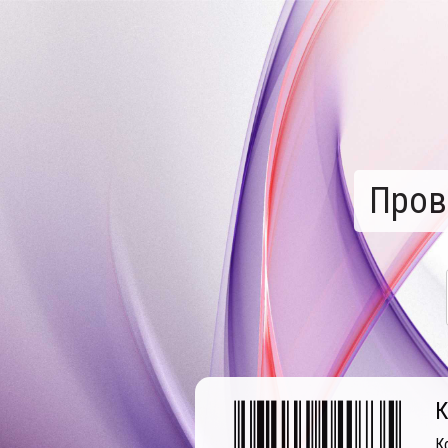
Пров
К
К