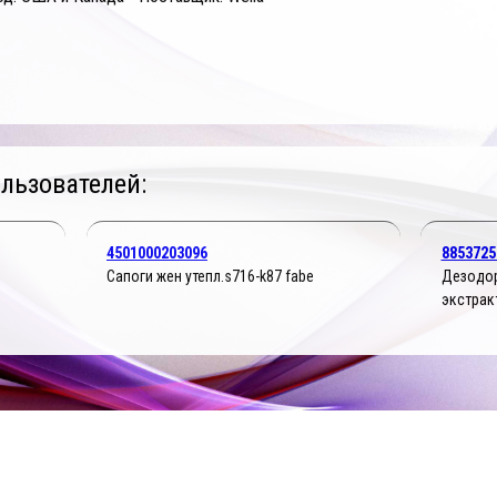
льзователей:
4501000203096
8853725
Сапоги жен утепл.s716-k87 fabe
Дезодор
экстрак