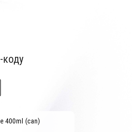
-коду
e 400ml (can)