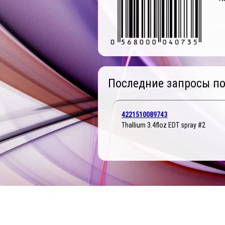
Последние запросы по
4221510089743
Thallium 3.4floz EDT spray #2