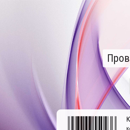
Пров
К
К