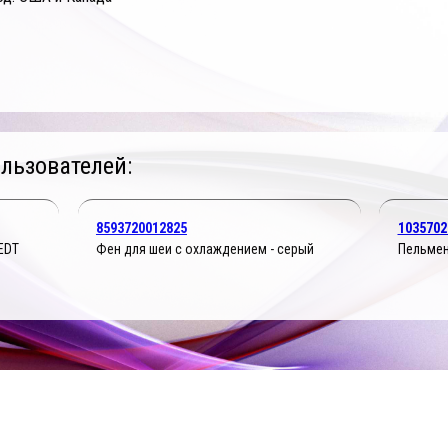
льзователей:
8593720012825
1035702
 EDT
Фен для шеи с охлаждением - серый
Пельмен