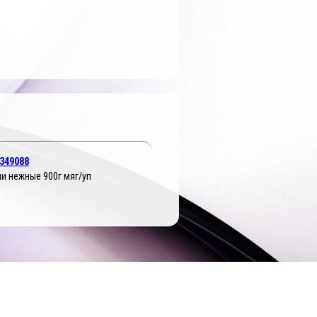
349088
и нежные 900г мяг/уп