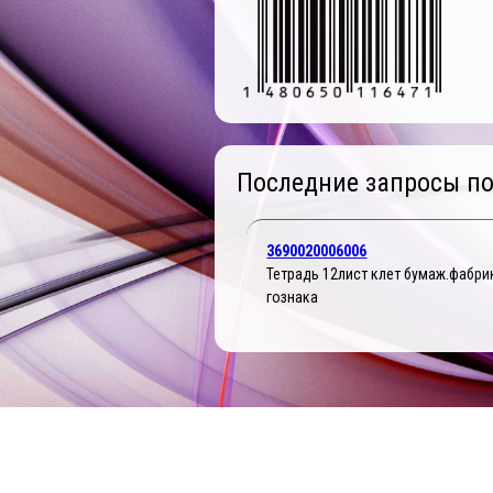
Последние запросы по
3690020006006
Тетрадь 12лист клет бумаж.фабри
гознака