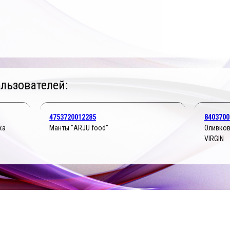
льзователей:
4753720012285
8403700
ка
Манты "ARJU food"
Оливков
VIRGIN