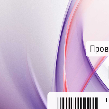
Пров
F