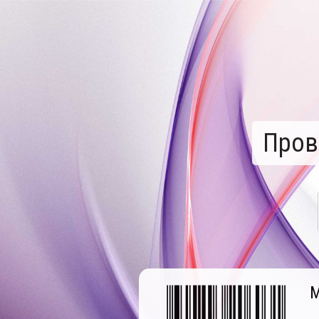
Пров
М