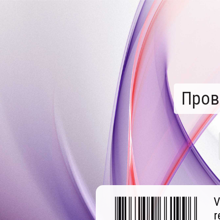
Пров
V
r