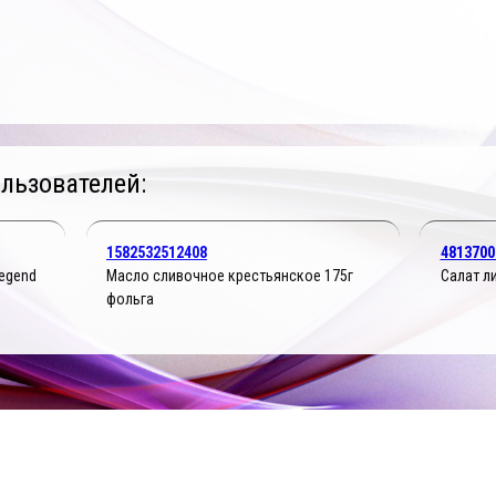
льзователей:
1582532512408
4813700
egend
Масло сливочное крестьянское 175г
Салат л
фольга