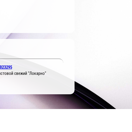
023295
истовой свежий "Локарно"