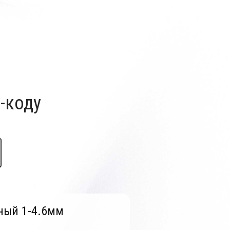
-коду
ный 1-4.6мм