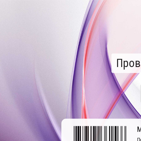
Пров
М
П