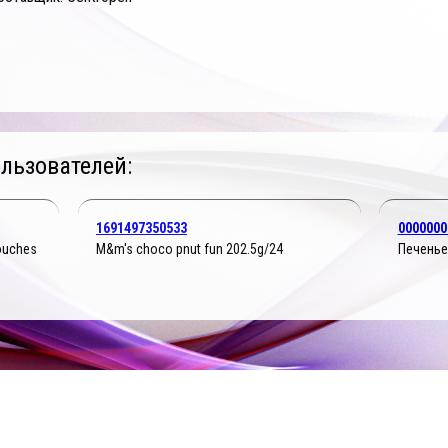
льзователей:
1691497350533
0000000
ouches
M&m's choco pnut fun 202.5g/24
Печенье