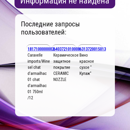
Информация не найдена
Последние запросы
пользователей:
1817100000002
6403721010008
6313720015013
Caravelle
Керамическое
Вино
imports/Wine
защитное
красное
sel chat
покрытие
сухое "
d'armailhac
CERAMIC
Купаж"
01 chat
NOZZLE
d'armailhac
01 750ml
/12